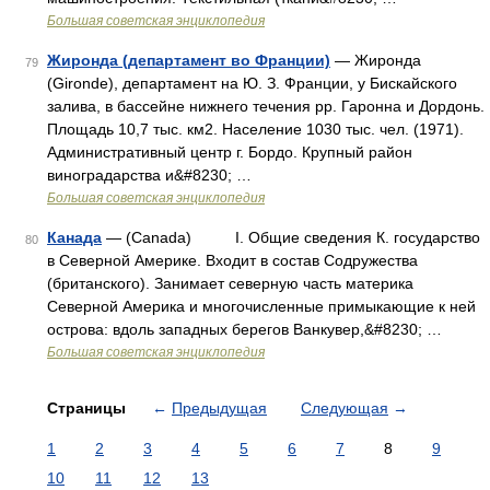
Большая советская энциклопедия
Жиронда (департамент во Франции)
— Жиронда
79
(Gironde), департамент на Ю. З. Франции, у Бискайского
залива, в бассейне нижнего течения рр. Гаронна и Дордонь.
Площадь 10,7 тыс. км2. Население 1030 тыс. чел. (1971).
Административный центр г. Бордо. Крупный район
виноградарства и&#8230; …
Большая советская энциклопедия
Канада
— (Canada) I. Общие сведения К. государство
80
в Северной Америке. Входит в состав Содружества
(британского). Занимает северную часть материка
Северной Америка и многочисленные примыкающие к ней
острова: вдоль западных берегов Ванкувер,&#8230; …
Большая советская энциклопедия
Страницы
←
Предыдущая
Следующая
→
1
2
3
4
5
6
7
8
9
10
11
12
13