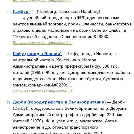
Большая советская энциклопедия
Гамбург
— (Hamburg, Hansestadt Hamburg)
76
крупнейший город и порт в ФРГ, один из главных
центров внешней торговли, промышленности, банковского и
страхового дела. Расположен на обоих берегах Эльбы, в
110 км от её впадения в Северное море.&#8230; …
Большая советская энциклопедия
Гифу (город в Японии)
— Гифу, город в Японии, в
77
центральной части о. Хонсю, на р. Нагара.
Административный центр префектуры Гифу. 398 тыс.
жителей (1968). Ж. д. узел. Центр шелководческого района
и производства шёлка. Изготовление бумаги, бумажных
зонтов, фонариков,&#8230; …
Большая советская энциклопедия
Дерби (город-графство в Великобритании)
— Дерби
78
(Derby), город графство в Великобритании, на р. Деруэнт.
Административный центр графства Дербишир. 220 тыс.
жителей (1970). Ж. д. узел и ж. д. мастерские. Авто и
авиастроение и др. отрасли транспортного
машиностроения. Текстильная (ткани&#8230; …