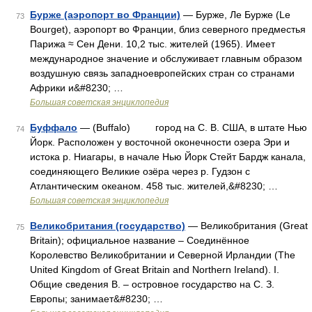
Бурже (аэропорт во Франции)
— Бурже, Ле Бурже (Le
73
Bourget), аэропорт во Франции, близ северного предместья
Парижа ≈ Сен Дени. 10,2 тыс. жителей (1965). Имеет
международное значение и обслуживает главным образом
воздушную связь западноевропейских стран со странами
Африки и&#8230; …
Большая советская энциклопедия
Буффало
— (Buffalo) город на С. В. США, в штате Нью
74
Йорк. Расположен у восточной оконечности озера Эри и
истока р. Ниагары, в начале Нью Йорк Стейт Бардж канала,
соединяющего Великие озёра через р. Гудзон с
Атлантическим океаном. 458 тыс. жителей,&#8230; …
Большая советская энциклопедия
Великобритания (государство)
— Великобритания (Great
75
Britain); официальное название ‒ Соединённое
Королевство Великобритании и Северной Ирландии (The
United Kingdom of Great Britain and Northern Ireland). I.
Общие сведения В. ‒ островное государство на С. З.
Европы; занимает&#8230; …